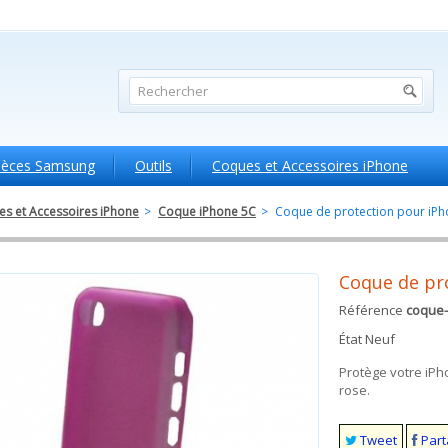
ièces Samsung
Outils
Coques et Accessoires iPhone
s et Accessoires iPhone
>
Coque iPhone 5C
>
Coque de protection pour iPh
Coque de pr
Référence
coque-
État
Neuf
Protège votre iPh
rose.
Tweet
Part