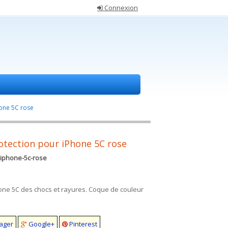
Connexion
one 5C rose
otection pour iPhone 5C rose
iphone-5c-rose
one 5C des chocs et rayures. Coque de couleur
ager
Google+
Pinterest