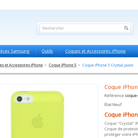
ièces Samsung
Outils
Coques et Accessoires iPhone
s et Accessoires iPhone
>
Coque iPhone 5
>
Coque iPhone 5 Crystal jaune
Coque iPhone
Référence
coque-
État
Neuf
Coque iPhon
Coque "Crystal" i
Coque de protecti
protéger votre iP