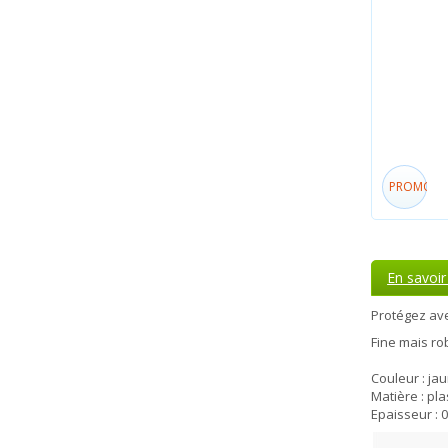
PROMO!
En savoir
Protégez ave
Fine mais ro
Couleur : ja
Matière : pl
Epaisseur :