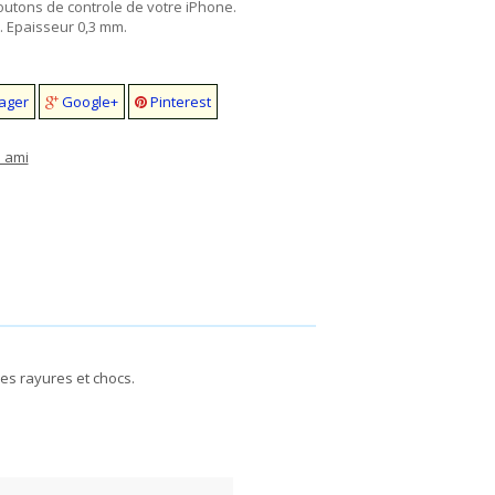
boutons de controle de votre iPhone.
. Epaisseur 0,3 mm.
ager
Google+
Pinterest
 ami
des rayures et chocs.