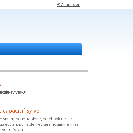
Connexion
e
tactile-sylver-01
e capacitif sylver
e smartphone, tablette, notebook tactile.
cis et transportable il évitera notamment les
r votre écran.