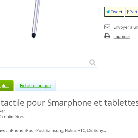
Tweet
Part
Envoyer à un
Imprimer
 plus
Fiche technique
 tactile pour Smarphone et tablettes
ver.
0 centimètres.
vec : iPhone, iPad, iPod, Samsung, Nokia, HTC, LG, Sony...