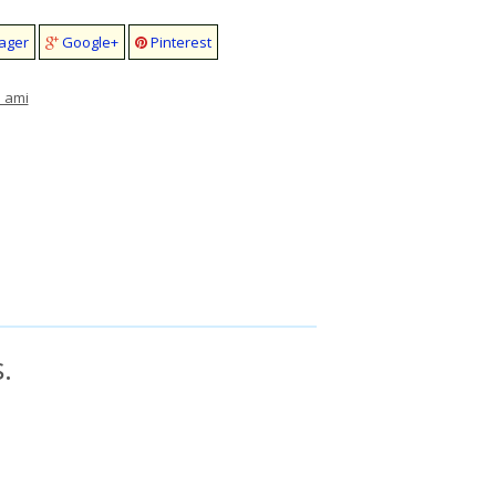
ager
Google+
Pinterest
 ami
.