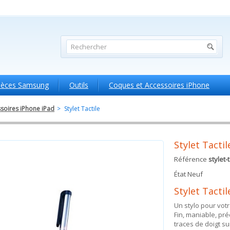
ièces Samsung
Outils
Coques et Accessoires iPhone
soires iPhone iPad
>
Stylet Tactile
Stylet Tactil
Référence
stylet-
État
Neuf
Stylet Tactil
Un stylo pour votr
Fin, maniable, pré
traces de doigt su